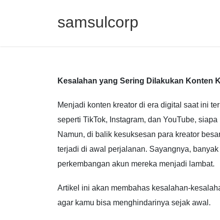
Skip
Skip
to
to
samsulcorp
the
the
content
Navigation
Kesalahan yang Sering Dilakukan Konten 
Menjadi konten kreator di era digital saat ini 
seperti
TikTok
,
Instagram
, dan
YouTube
, siapa
Namun, di balik kesuksesan para kreator besa
terjadi di awal perjalanan. Sayangnya, banya
perkembangan akun mereka menjadi lambat.
Artikel ini akan membahas kesalahan-kesalah
agar kamu bisa menghindarinya sejak awal.