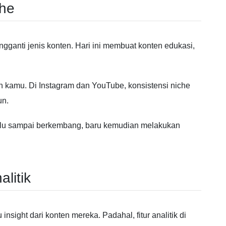
che
gganti jenis konten. Hari ini membuat konten edukasi,
un kamu. Di
Instagram
dan
YouTube
, konsistensi niche
un.
ahulu sampai berkembang, baru kemudian melakukan
litik
sight dari konten mereka. Padahal, fitur analitik di