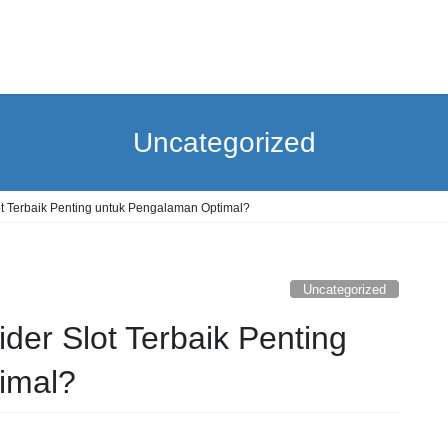
Uncategorized
t Terbaik Penting untuk Pengalaman Optimal?
Uncategorized
der Slot Terbaik Penting
imal?