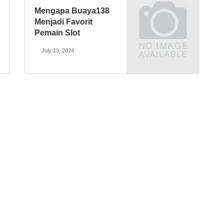
Mengapa Buaya138
Menjadi Favorit
Pemain Slot
July 13, 2024