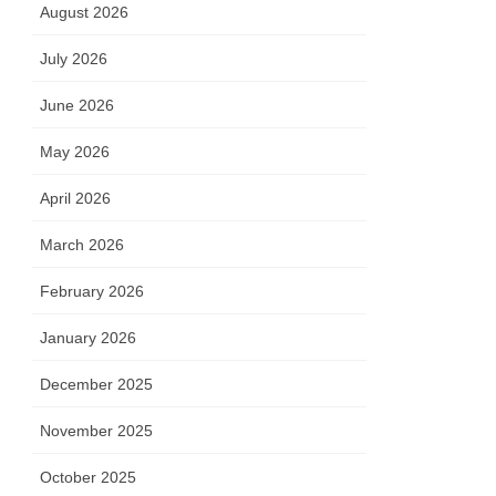
August 2026
July 2026
June 2026
May 2026
April 2026
March 2026
February 2026
January 2026
December 2025
November 2025
October 2025