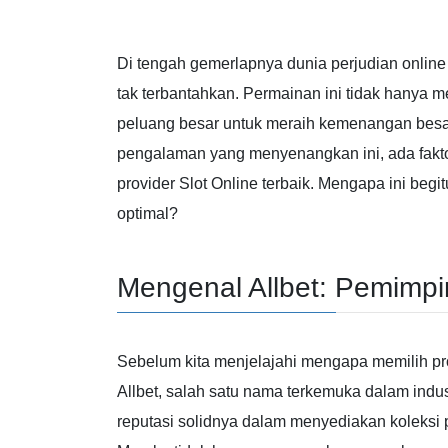
Di tengah gemerlapnya dunia perjudian online
tak terbantahkan. Permainan ini tidak hanya 
peluang besar untuk meraih kemenangan besar
pengalaman yang menyenangkan ini, ada faktor
provider Slot Online terbaik. Mengapa ini beg
optimal?
Mengenal Allbet: Pemimpin
Sebelum kita menjelajahi mengapa memilih pro
Allbet, salah satu nama terkemuka dalam indust
reputasi solidnya dalam menyediakan koleksi 