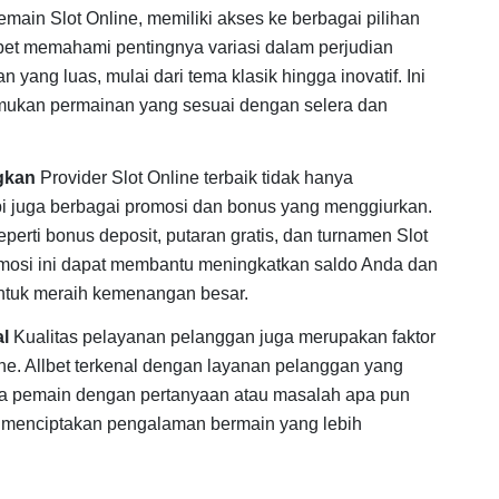
main Slot Online, memiliki akses ke berbagai pilihan
bet memahami pentingnya variasi dalam perjudian
yang luas, mulai dari tema klasik hingga inovatif. Ini
ukan permainan yang sesuai dengan selera dan
gkan
Provider Slot Online terbaik tidak hanya
i juga berbagai promosi dan bonus yang menggiurkan.
perti bonus deposit, putaran gratis, dan turnamen Slot
mosi ini dapat membantu meningkatkan saldo Anda dan
ntuk meraih kemenangan besar.
l
Kualitas pelayanan pelanggan juga merupakan faktor
ine. Allbet terkenal dengan layanan pelanggan yang
ra pemain dengan pertanyaan atau masalah apa pun
i menciptakan pengalaman bermain yang lebih