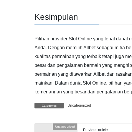
Kesimpulan
Pilihan provider Slot Online yang tepat dapa
Anda. Dengan memilih Allbet sebagai mitra b
kualitas permainan yang terbaik tetapi juga 
besar dan pengalaman bermain yang menghibur
permainan yang ditawarkan Allbet dan rasakan
mainkan. Dalam dunia Slot Online, pilihan y
kemenangan yang besar dan pengalaman berjud
Uncategorized
Categories
Uncategorized
Previous article