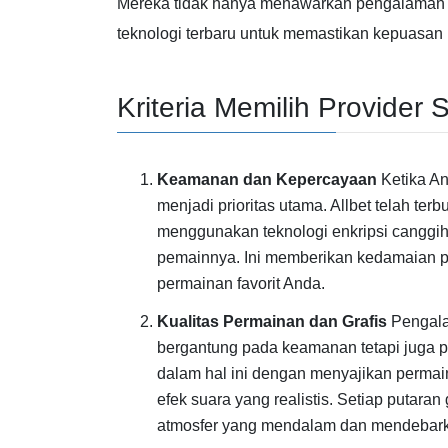
Mereka tidak hanya menawarkan pengalaman b
teknologi terbaru untuk memastikan kepuasan
Kriteria Memilih Provider S
Keamanan dan Kepercayaan
Ketika An
menjadi prioritas utama. Allbet telah te
menggunakan teknologi enkripsi canggih
pemainnya. Ini memberikan kedamaian pi
permainan favorit Anda.
Kualitas Permainan dan Grafis
Pengala
bergantung pada keamanan tetapi juga pa
dalam hal ini dengan menyajikan perma
efek suara yang realistis. Setiap putar
atmosfer yang mendalam dan mendebark