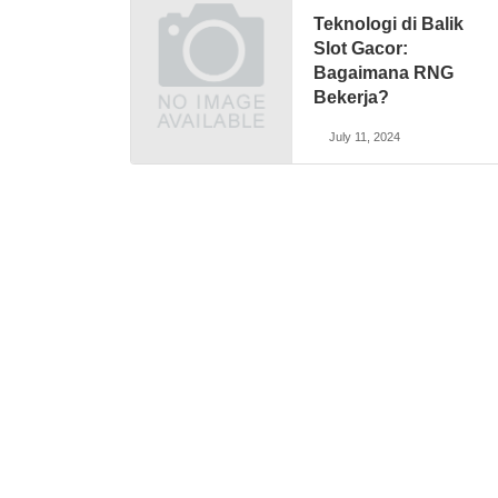
Teknologi di Balik
Slot Gacor:
Bagaimana RNG
Bekerja?
July 11, 2024