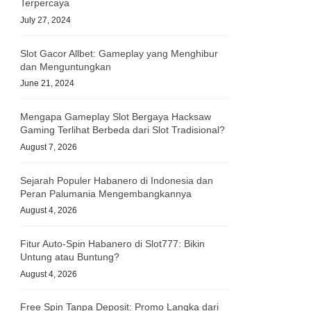
Terpercaya
July 27, 2024
Slot Gacor Allbet: Gameplay yang Menghibur
dan Menguntungkan
June 21, 2024
Mengapa Gameplay Slot Bergaya Hacksaw
Gaming Terlihat Berbeda dari Slot Tradisional?
August 7, 2026
Sejarah Populer Habanero di Indonesia dan
Peran Palumania Mengembangkannya
August 4, 2026
Fitur Auto-Spin Habanero di Slot777: Bikin
Untung atau Buntung?
August 4, 2026
Free Spin Tanpa Deposit: Promo Langka dari